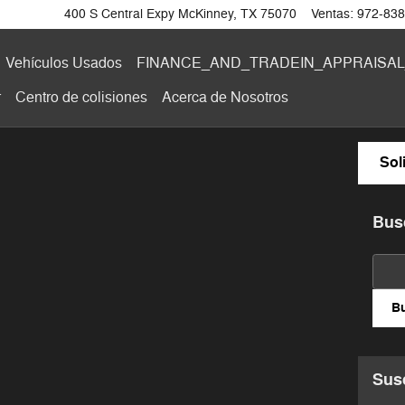
400 S Central Expy
McKinney
,
TX
75070
Ventas
:
972-838
Vehículos Usados
FINANCE_AND_TRADEIN_APPRAISAL
r
Centro de colisiones
Acerca de
Nosotros
Sol
Bus
Busc
B
Susc