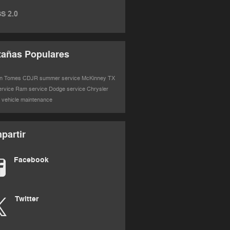
S 2.0
tañas Populares
on Tomes CDJR
summer service
McKinney TX
ervice
Ram service
Dodge service
Chrysler
e
vehicle maintenance
partir
Facebook
Twitter