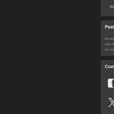
RS
Pes
Brand
Jeep s
servic
Com