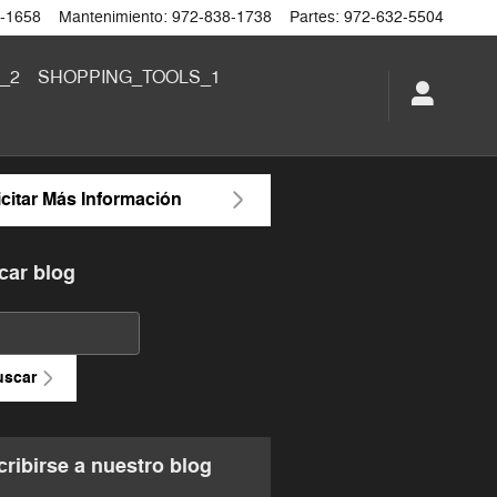
-1658
Mantenimiento
:
972-838-1738
Partes
:
972-632-5504
_2
SHOPPING_TOOLS_1
icitar Más Información
car blog
ar blog
uscar
ribirse a nuestro blog