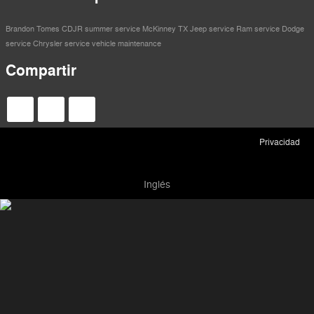
Brandon Tomes CDJR
summer service
McKinney TX
Jeep service
Ram service
Dodge
service
Chrysler service
vehicle maintenance
Compartir
Privacidad
Inglés