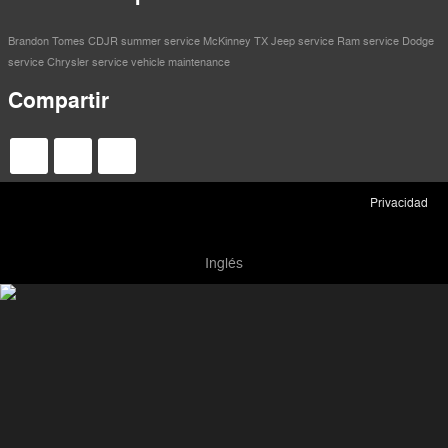
Brandon Tomes CDJR
summer service
McKinney TX
Jeep service
Ram service
Dodge
service
Chrysler service
vehicle maintenance
Compartir
Privacidad
Inglés